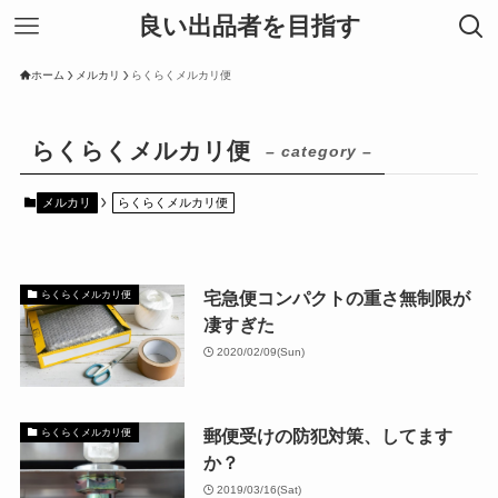
良い出品者を目指す
ホーム
メルカリ
らくらくメルカリ便
らくらくメルカリ便
– category –
メルカリ
らくらくメルカリ便
宅急便コンパクトの重さ無制限が
らくらくメルカリ便
凄すぎた
2020/02/09(Sun)
郵便受けの防犯対策、してます
らくらくメルカリ便
か？
2019/03/16(Sat)