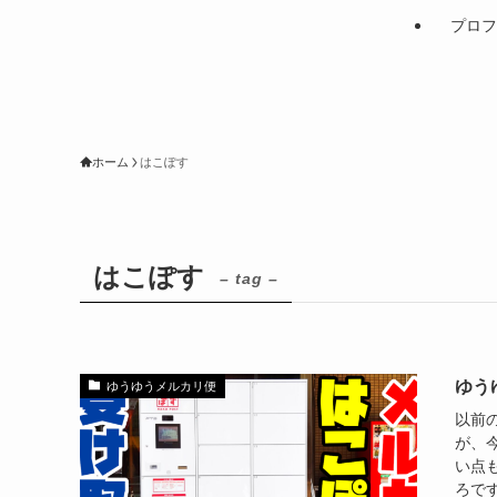
プロフ
ホーム
はこぽす
はこぽす
– tag –
ゆう
ゆうゆうメルカリ便
以前
が、
い点
ろです