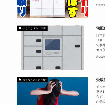
2019
宅配
ゆうゆうメルカリ便
日本
りサ
て利
カリ便
2019
受取
ゆうゆうメルカリ便
メル
発送
らず
か悩ん