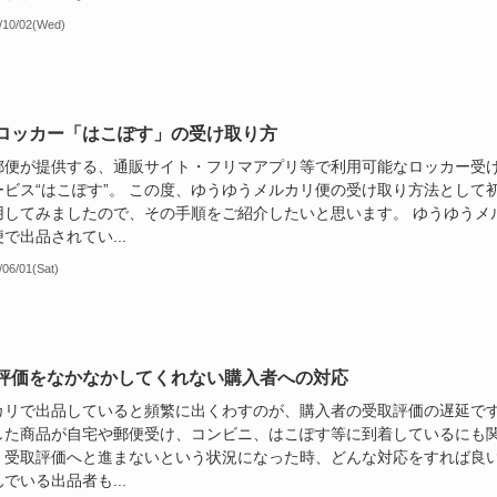
/10/02(Wed)
ロッカー「はこぽす」の受け取り方
郵便が提供する、通販サイト・フリマアプリ等で利用可能なロッカー受
ービス“はこぽす”。 この度、ゆうゆうメルカリ便の受け取り方法として
用してみましたので、その手順をご紹介したいと思います。 ゆうゆうメ
で出品されてい...
/06/01(Sat)
評価をなかなかしてくれない購入者への対応
カリで出品していると頻繁に出くわすのが、購入者の受取評価の遅延で
した商品が自宅や郵便受け、コンビニ、はこぽす等に到着しているにも
、受取評価へと進まないという状況になった時、どんな対応をすれば良
でいる出品者も...