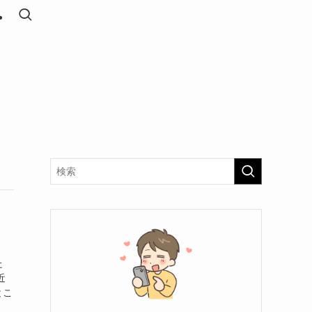
た
近
とこ