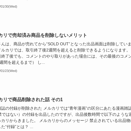
/01/30(Wed)
カリで売却済み商品を削除しないメリット
んは、商品が売れてから“SOLD OUT”となった出品画面は削除してい
メルカリでは、取引終了後2週間を超えると削除できるようになります。
引終了後でも、コメントのやり取りがあった場合には、その最後のコメ
週間を超えるまで） し...
/01/23(Wed)
カリで商品削除された話 その1
雑誌の付録が削除された メルカリでは“青年漫画”の区分にあたる漫画雑
8禁ではない）の付録を出品したのですが、出品後数時間で以下のような
ルカリからきました。 メルカリからのメッセージ 禁止されている出品物
た“付録”とは？ ...