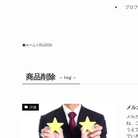
プロフ
ホーム
商品削除
商品削除
– tag –
メル
評価
メル
ね。
うえ
でいき