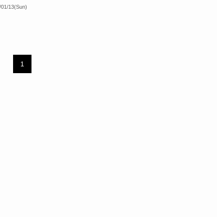
/01/13(Sun)
1